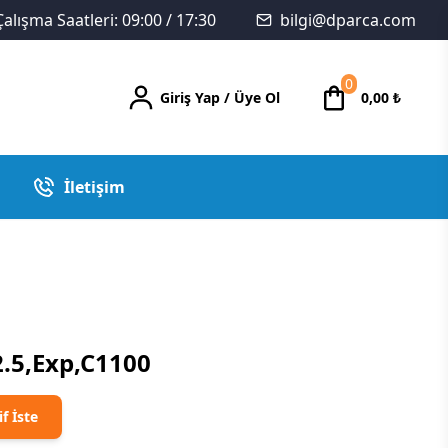
Çalışma Saatleri: 09:00 / 17:30
bilgi@dparca.com
0
Giriş Yap
/
Üye Ol
0,00
₺
İletişim
.5,Exp,C1100
if İste