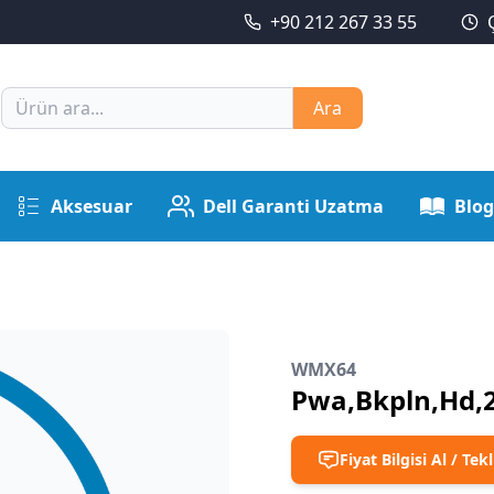
+90 212 267 33 55
Ara
Aksesuar
Dell Garanti Uzatma
Blog
WMX64
Pwa,Bkpln,Hd,2
Fiyat Bilgisi Al / Tekl